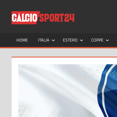
Salta
al
CALCIO
Tutto
contenuto
sul
mondo
del
calcio
HOME
ITALIA
ESTERO
COPPE
e
non
solo