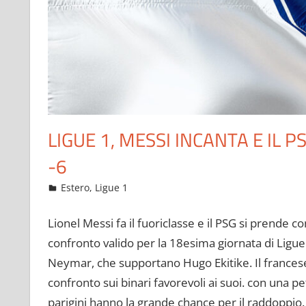
LIGUE 1, MESSI INCANTA E IL P
-6
Gennaio 12, 2023
admin
Estero
,
Ligue 1
10 commenti
Lionel Messi fa il fuoriclasse e il PSG si prende c
confronto valido per la 18esima giornata di Ligue 
Neymar, che supportano Hugo Ekitike. Il francese 
confronto sui binari favorevoli ai suoi. con una pet
parigini hanno la grande chance per il raddoppio.