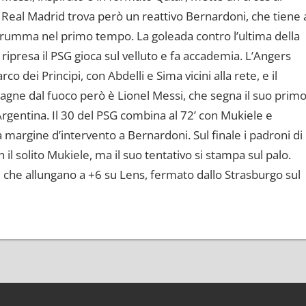
 Real Madrid trova però un reattivo Bernardoni, che tiene 
narumma nel primo tempo. La goleada contro l’ultima della
ipresa il PSG gioca sul velluto e fa accademia. L’Angers
o dei Principi, con Abdelli e Sima vicini alla rete, e il
stagne dal fuoco però è Lionel Messi, che segna il suo prim
rgentina. Il 30 del PSG combina al 72’ con Mukiele e
argine d’intervento a Bernardoni. Sul finale i padroni di
il solito Mukiele, ma il suo tentativo si stampa sul palo.
a, che allungano a +6 su Lens, fermato dallo Strasburgo sul