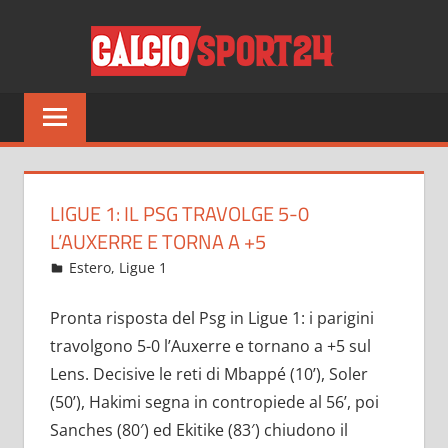
Salta
CALCI
al
contenuto
Tutto
sul
mondo
del
calcio
LIGUE 1: IL PSG TRAVOLGE 5-0
e
L’AUXERRE E TORNA A +5
non
Novembre 14, 2022
admin
Estero
,
Ligue 1
10 commenti
solo
Pronta risposta del Psg in Ligue 1: i parigini
travolgono 5-0 l’Auxerre e tornano a +5 sul
Lens. Decisive le reti di Mbappé (10’), Soler
(50’), Hakimi segna in contropiede al 56’, poi
Sanches (80′) ed Ekitike (83′) chiudono il