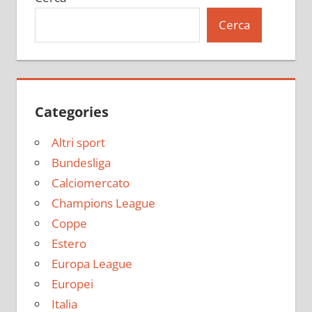
Cerca
Categories
Altri sport
Bundesliga
Calciomercato
Champions League
Coppe
Estero
Europa League
Europei
Italia