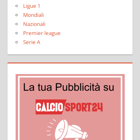
Ligue 1
Mondiali
Nazionali
Premier league
Serie A