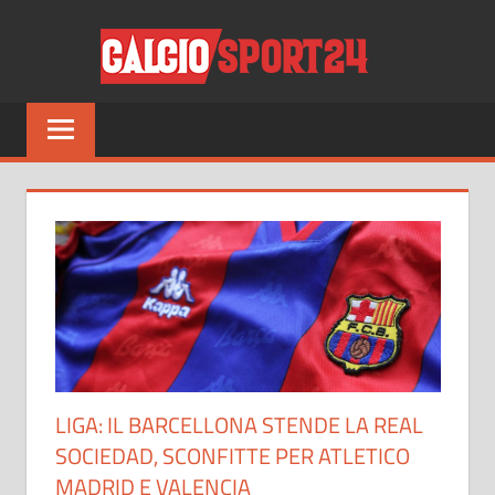
Salta
CALCI
al
contenuto
Tutto
sul
mondo
del
calcio
e
non
solo
LIGA: IL BARCELLONA STENDE LA REAL
SOCIEDAD, SCONFITTE PER ATLETICO
MADRID E VALENCIA