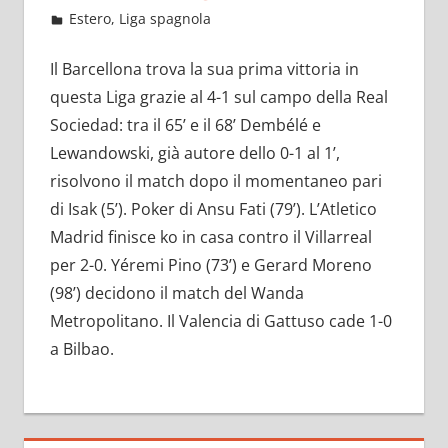
Agosto 22, 2022
admin
Estero
,
Liga spagnola
8 commenti
Il Barcellona trova la sua prima vittoria in
questa Liga grazie al 4-1 sul campo della Real
Sociedad: tra il 65’ e il 68’ Dembélé e
Lewandowski, già autore dello 0-1 al 1’,
risolvono il match dopo il momentaneo pari
di Isak (5’). Poker di Ansu Fati (79’). L’Atletico
Madrid finisce ko in casa contro il Villarreal
per 2-0. Yéremi Pino (73’) e Gerard Moreno
(98’) decidono il match del Wanda
Metropolitano. Il Valencia di Gattuso cade 1-0
a Bilbao.