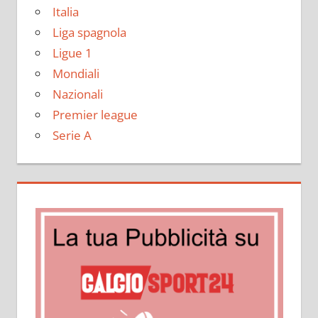
Italia
Liga spagnola
Ligue 1
Mondiali
Nazionali
Premier league
Serie A