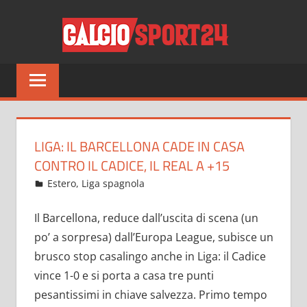
Salta
CALCI
al
contenuto
Tutto
sul
mondo
del
calcio
LIGA: IL BARCELLONA CADE IN CASA
e
CONTRO IL CADICE, IL REAL A +15
non
Aprile 19, 2022
admin
Estero
,
Liga spagnola
15 commenti
solo
Il Barcellona, reduce dall’uscita di scena (un
po’ a sorpresa) dall’Europa League, subisce un
brusco stop casalingo anche in Liga: il Cadice
vince 1-0 e si porta a casa tre punti
pesantissimi in chiave salvezza. Primo tempo