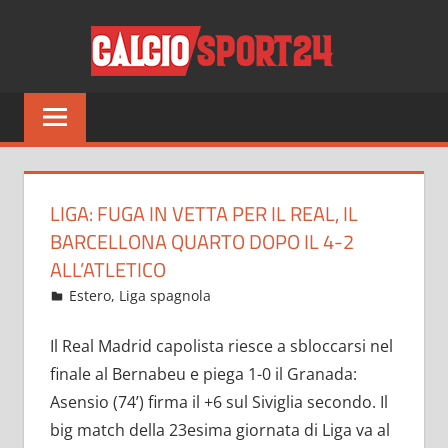
Salta
CALCI
al
contenuto
Tutto
sul
mondo
del
calcio
LIGA: FUGA IN VETTA PER IL REAL, IL
e
BARCELLONA QUARTO DOPO IL 4-2
non
ALL’ATLETICO
solo
Febbraio 7, 2022
admin
Estero
,
Liga spagnola
15 commenti
Il Real Madrid capolista riesce a sbloccarsi nel
finale al Bernabeu e piega 1-0 il Granada:
Asensio (74’) firma il +6 sul Siviglia secondo. Il
big match della 23esima giornata di Liga va al