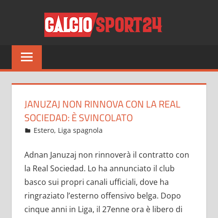
Salta
CALCI
al
contenuto
Tutto
sul
mondo
del
calcio
JANUZAJ NON RINNOVA CON LA REAL
e
SOCIEDAD: È SVINCOLATO
non
Maggio 24, 2022
admin
Estero
,
Liga spagnola
16 commenti
solo
Adnan Januzaj non rinnoverà il contratto con
la Real Sociedad. Lo ha annunciato il club
basco sui propri canali ufficiali, dove ha
ringraziato l’esterno offensivo belga. Dopo
cinque anni in Liga, il 27enne ora è libero di