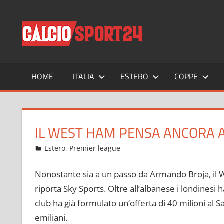
Salta
al
CALCIO
Tutto
contenuto
sul
mondo
del
calcio
HOME
ITALIA
ESTERO
COPPE
e
non
solo
IL WEST HAM PENSA ANCORA 
Luglio 19, 2022
admin
Estero
,
Premier league
10 commenti
Nonostante sia a un passo da Armando Broja, il 
riporta Sky Sports. Oltre all’albanese i londinesi 
club ha già formulato un’offerta di 40 milioni al S
emiliani.