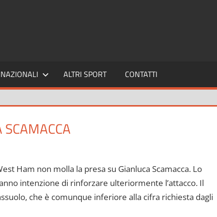
SPORT24
NAZIONALI
ALTRI SPORT
CONTATTI
A SCAMACCA
West Ham non molla la presa su Gianluca Scamacca. Lo
hanno intenzione di rinforzare ulteriormente l’attacco. Il
assuolo, che è comunque inferiore alla cifra richiesta dagli