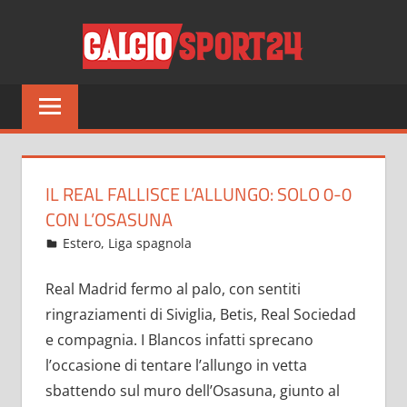
Salta
CALCI
al
contenuto
Tutto
sul
mondo
del
calcio
IL REAL FALLISCE L’ALLUNGO: SOLO 0-0
e
CON L’OSASUNA
non
Ottobre 28, 2021
admin
Estero
,
Liga spagnola
15 commenti
solo
Real Madrid fermo al palo, con sentiti
ringraziamenti di Siviglia, Betis, Real Sociedad
e compagnia. I Blancos infatti sprecano
l’occasione di tentare l’allungo in vetta
sbattendo sul muro dell’Osasuna, giunto al