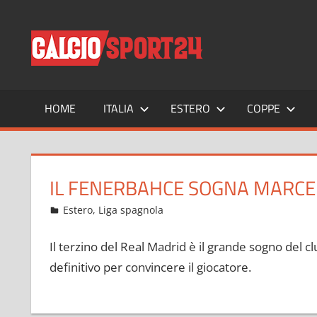
Salta
al
CALCIO
Tutto
contenuto
sul
mondo
del
calcio
HOME
ITALIA
ESTERO
COPPE
e
non
solo
IL FENERBAHCE SOGNA MARCE
Settembre 9, 2021
admin
Estero
,
Liga spagnola
10 commenti
Il terzino del Real Madrid è il grande sogno del cl
definitivo per convincere il giocatore.