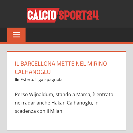
Salta
CALCI
al
contenuto
Tutto
sul
mondo
del
calcio
IL BARCELLONA METTE NEL MIRINO
e
CALHANOGLU
non
Giugno 9, 2021
admin
Estero
,
Liga spagnola
12 commenti
solo
Perso Wijnaldum, stando a Marca, è entrato
nei radar anche Hakan Calhanoglu, in
scadenza con il Milan.