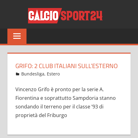
Salta
CALCI
al
contenuto
Tutto
sul
mondo
del
calcio
GRIFO: 2 CLUB ITALIANI SULL’ESTERNO
e
Giugno 17, 2021
admin
Bundesliga
,
Estero
13 commenti
non
solo
Vincenzo Grifo è pronto per la serie A.
Fiorentina e soprattutto Sampdoria stanno
sondando il terreno per il classe ’93 di
proprietà del Friburgo