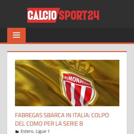
Salta
CALCI
al
contenuto
Tutto
sul
mondo
del
calcio
e
non
solo
FABREGAS SBARCA IN ITALIA: COLPO
DEL COMO PER LA SERIE B
Luglio 15, 2022
admin
Estero
,
Ligue 1
17 commenti