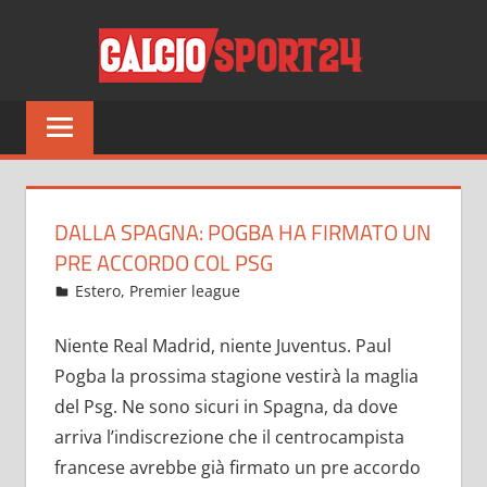
Salta
CALCI
al
contenuto
Tutto
sul
mondo
del
calcio
DALLA SPAGNA: POGBA HA FIRMATO UN
e
PRE ACCORDO COL PSG
non
Marzo 2, 2022
admin
Estero
,
Premier league
5 commenti
solo
Niente Real Madrid, niente Juventus. Paul
Pogba la prossima stagione vestirà la maglia
del Psg. Ne sono sicuri in Spagna, da dove
arriva l’indiscrezione che il centrocampista
francese avrebbe già firmato un pre accordo