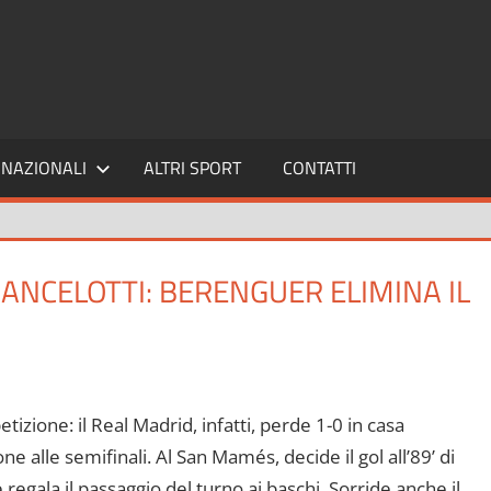
SPORT24
NAZIONALI
ALTRI SPORT
CONTATTI
 ANCELOTTI: BERENGUER ELIMINA IL
tizione: il Real Madrid, infatti, perde 1-0 in casa
ione alle semifinali. Al San Mamés, decide il gol all’89’ di
 regala il passaggio del turno ai baschi. Sorride anche il