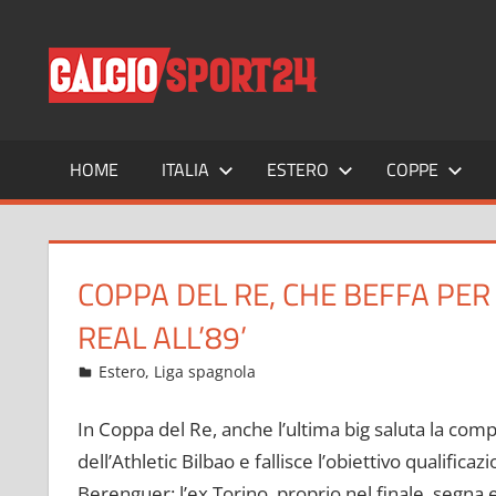
Salta
al
CALCIO
Tutto
contenuto
sul
mondo
del
calcio
HOME
ITALIA
ESTERO
COPPE
e
non
solo
COPPA DEL RE, CHE BEFFA PER
REAL ALL’89’
Febbraio 4, 2022
admin
Estero
,
Liga spagnola
11 commenti
In Coppa del Re, anche l’ultima big saluta la compe
dell’Athletic Bilbao e fallisce l’obiettivo qualificaz
Berenguer: l’ex Torino, proprio nel finale, segna e