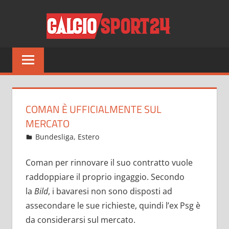
Salta
CALCI
al
contenuto
Tutto
sul
mondo
del
calcio
COMAN È UFFICIALMENTE SUL
e
MERCATO
non
Giugno 12, 2021
admin
Bundesliga
,
Estero
14 commenti
solo
Coman per rinnovare il suo contratto vuole
raddoppiare il proprio ingaggio. Secondo
la
Bild
, i bavaresi non sono disposti ad
assecondare le sue richieste, quindi l’ex Psg è
da considerarsi sul mercato.