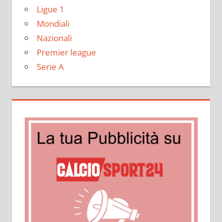
Ligue 1
Mondiali
Nazionali
Premier league
Serie A