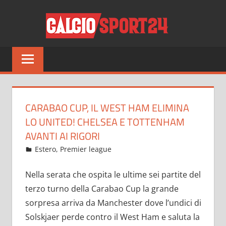
Salta
CALCI
al
contenuto
Tutto
sul
mondo
del
calcio
CARABAO CUP, IL WEST HAM ELIMINA
e
LO UNITED! CHELSEA E TOTTENHAM
non
AVANTI AI RIGORI
solo
Settembre 23, 2021
admin
Estero
,
Premier league
13 commenti
Nella serata che ospita le ultime sei partite del
terzo turno della Carabao Cup la grande
sorpresa arriva da Manchester dove l’undici di
Solskjaer perde contro il West Ham e saluta la