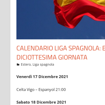
CALENDARIO LIGA SPAGNOLA: 
DICIOTTESIMA GIORNATA
Dicembre 17, 2021
admin
Estero
,
Liga spagnola
387 commenti
Venerdì 17 Dicembre 2021
Celta Vigo – Espanyol 21:00
Sabato 18 Dicembre 2021