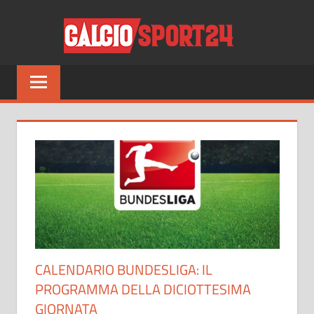
Salta
CALCI
al
contenuto
Tutto
sul
mondo
del
calcio
e
non
solo
CALENDARIO BUNDESLIGA: IL
PROGRAMMA DELLA DICIOTTESIMA
GIORNATA