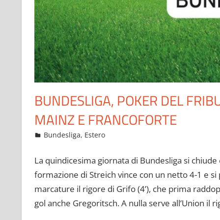
BUNDESLIGA, POKER DEL FRIBU
MAINZ E FRANCOFORTE
Novembre 14, 2022
admin
Bundesliga
,
Estero
15 commenti
La quindicesima giornata di Bundesliga si chiude c
formazione di Streich vince con un netto 4-1 e si
marcature il rigore di Grifo (4’), che prima raddoppi
gol anche Gregoritsch. A nulla serve all’Union il rig