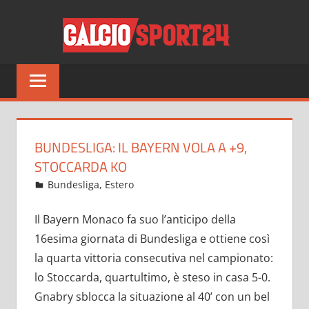
Salta
CALCI
al
contenuto
Tutto
sul
mondo
del
calcio
BUNDESLIGA: IL BAYERN VOLA A +9,
e
STOCCARDA KO
non
Dicembre 15, 2021
admin
Bundesliga
,
Estero
12 commenti
solo
Il Bayern Monaco fa suo l’anticipo della
16esima giornata di Bundesliga e ottiene così
la quarta vittoria consecutiva nel campionato:
lo Stoccarda, quartultimo, è steso in casa 5-0.
Gnabry sblocca la situazione al 40’ con un bel