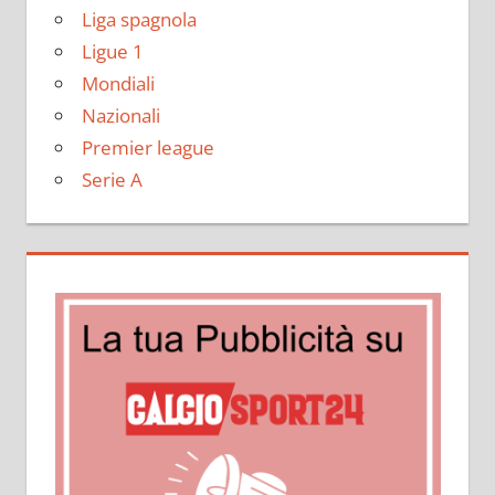
Liga spagnola
Ligue 1
Mondiali
Nazionali
Premier league
Serie A