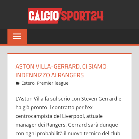
Salta
CALCI
al
contenuto
Tutto
sul
mondo
del
calcio
ASTON VILLA-GERRARD, CI SIAMO:
e
INDENNIZZO AI RANGERS
non
Novembre 11, 2021
admin
Estero
,
Premier league
21 commenti
solo
L’Aston Villa fa sul serio con Steven Gerrard e
ha già pronto il contratto per l’ex
centrocampista del Liverpool, attuale
manager dei Rangers. Gerrard sarà dunque
con ogni probabilità il nuovo tecnico del club