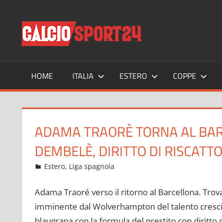
Salta
al
CALCIO
Tutto
contenuto
sul
mondo
del
calcio
HOME
ITALIA
ESTERO
COPPE
e
non
solo
ADAMA TRAORÈ TORNA AL BARÇA
DEMBELÈ, DIRITTO DI RISCATT
Gennaio 30, 2022
admin
Estero
,
Liga spagnola
19 commenti
Adama Traoré verso il ritorno al Barcellona. Trov
imminente dal Wolverhampton del talento cresciu
blaugrana con la formula del prestito con diritto