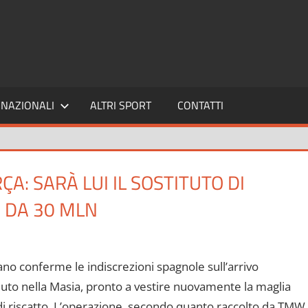
SPORT24
NAZIONALI
ALTRI SPORT
CONTATTI
: SARÀ LUI IL SOSTITUTO DI
O DA 30 MLN
ano conferme le indiscrezioni spagnole sull’arrivo
to nella Masia, pronto a vestire nuovamente la maglia
 di riscatto. L’operazione, secondo quanto raccolto da TMW,