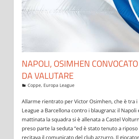
NAPOLI, OSIMHEN CONVOCATO 
DA VALUTARE
Febbraio 17, 2022
admin
Coppe
,
Europa League
12 commenti
Allarme rientrato per Victor Osimhen, che è tra i 
League a Barcellona contro i blaugrana: il Napoli e
mattinata la squadra si è allenata a Castel Voltur
preso parte la seduta “ed è stato tenuto a riposo
recitava il comunicato del club azzurro. Il gioca