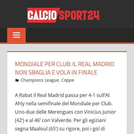
Salta
CALCI
al
contenuto
Tutto
sul
mondo
del
calcio
MONDIALE PER CLUB: IL REAL MADRID
e
NON SBAGLIA E VOLA IN FINALE
non
Febbraio 9, 2023
admin
Champions League
,
Coppe
1.021 commenti
solo
A Rabat il Real Madrid passa per 4-1 sull’Al
Ahly nella semifinale del Mondiale per Club.
Uno-due delle Merengues con Vinicius Junior
(42’) e al 46’ con Valverde. Per gli egiziani
segna Maaloul (65’) su rigore, poi i gol di