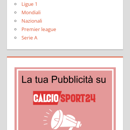
Ligue 1
Mondiali
Nazionali
Premier league
Serie A