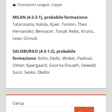
Novembre 2, 2022
admin
Champions League
,
Coppe
11 commenti
MILAN (4-2-3-1), probabile formazione
:
Tatarusanu; Kalulu, Kjaer, Tomori, Theo
Hernandez; Bennacer, Tonali; Rebic, Krunic,
Leao; Giroud.
SALISBURGO (4-3-1-2), probabile
formazione:
Kohn; Dedic, Wober, Pavlovic,
Ulmer; Kjaergaard, Gourna-Douath, Seiwald;
Sucic; Sesko, Okafor.
Cerca