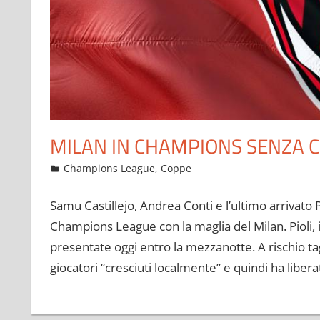
MILAN IN CHAMPIONS SENZA CO
Settembre 2, 2021
admin
Champions League
,
Coppe
2.876 commenti
Samu Castillejo, Andrea Conti e l’ultimo arrivato P
Champions League con la maglia del Milan. Pioli, infa
presentate oggi entro la mezzanotte. A rischio tag
giocatori “cresciuti localmente” e quindi ha liberat