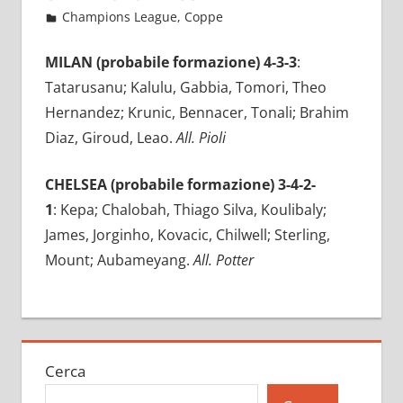
Ottobre 11, 2022
admin
Champions League
,
Coppe
4 commenti
MILAN (probabile formazione) 4-3-3
:
Tatarusanu; Kalulu, Gabbia, Tomori, Theo
Hernandez; Krunic, Bennacer, Tonali; Brahim
Diaz, Giroud, Leao.
All. Pioli
CHELSEA (probabile formazione) 3-4-2-
1
: Kepa; Chalobah, Thiago Silva, Koulibaly;
James, Jorginho, Kovacic, Chilwell; Sterling,
Mount; Aubameyang.
All. Potter
Cerca