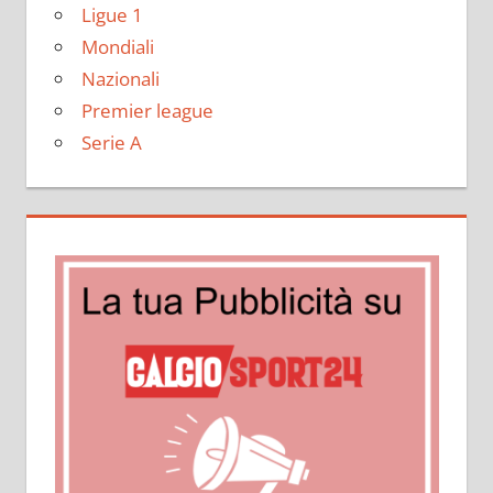
Ligue 1
Mondiali
Nazionali
Premier league
Serie A