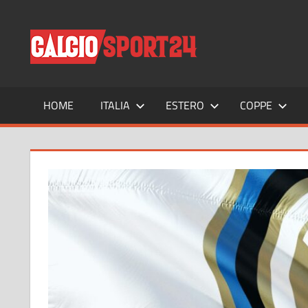
Salta
al
CALCIO
Tutto
contenuto
sul
mondo
del
calcio
HOME
ITALIA
ESTERO
COPPE
e
non
solo