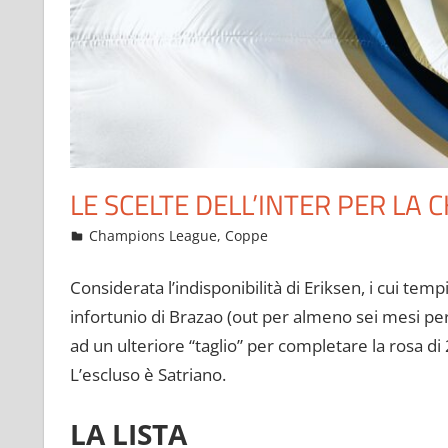
LE SCELTE DELL’INTER PER LA
Settembre 3, 2021
admin
Champions League
,
Coppe
10 commenti
Considerata l’indisponibilità di Eriksen, i cui temp
infortunio di Brazao (out per almeno sei mesi pe
ad un ulteriore “taglio” per completare la rosa d
L’escluso è Satriano.
LA LISTA