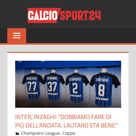
Salta
CALCI
al
contenuto
Tutto
sul
mondo
del
calcio
e
non
solo
INTER, INZAGHI: “DOBBIAMO FARE DI
PIÙ DELL’ANDATA. LAUTARO STA BENE”
Dicembre 7, 2021
admin
Champions League
,
Coppe
19 commenti