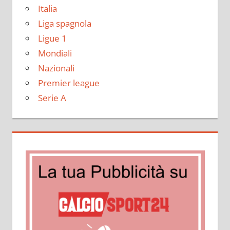
Italia
Liga spagnola
Ligue 1
Mondiali
Nazionali
Premier league
Serie A