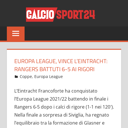
Salta
CALCI
al
contenuto
Tutto
sul
mondo
del
calcio
EUROPA LEAGUE, VINCE L’EINTRACHT:
e
RANGERS BATTUTI 6-5 AI RIGORI
non
Maggio 19, 2022
admin
Coppe
,
Europa League
6 commenti
solo
L’Eintracht Francoforte ha conquistato
l’Europa League 2021/22 battendo in finale i
Rangers 6-5 dopo i calci di rigore (1-1 nei 120′).
Nella finale a sorpresa di Siviglia, ha regnato
l’equilibraio tra la formazione di Glasner e