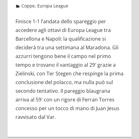
Febbraio 18, 2022
admin
Coppe
,
Europa League
12 commenti
Finisce 1-1 l’andata dello spareggio per
accedere agli ottavi di Europa League tra
Barcellona e Napoli: la qualificazione si
deciderà tra una settimana al Maradona. Gli
azzurri tengono bene il campo nel primo
tempo e trovano il vantaggio al 29′ grazie a
Zielinski, con Ter Stegen che respinge la prima
conclusione del polacco, ma nulla può sul
secondo tentativo. Il pareggio blaugrana
arriva al 59′ con un rigore di Ferran Torres
concesso per un tocco di mano di Juan Jesus
ravvisato dal Var.