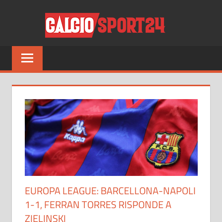
Salta
CALCI
al
contenuto
Tutto
sul
mondo
del
calcio
e
non
solo
EUROPA LEAGUE: BARCELLONA-NAPOLI
1-1, FERRAN TORRES RISPONDE A
ZIELINSKI