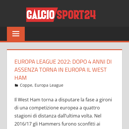
Salta
CALCI
al
contenuto
Tutto
sul
mondo
del
calcio
EUROPA LEAGUE 2022: DOPO 4 ANNI DI
e
ASSENZA TORNA IN EUROPA IL WEST
non
HAM
solo
Giugno 9, 2021
admin
Coppe
,
Europa League
11 commenti
Il West Ham torna a disputare la fase a gironi
di una competizione europea a quattro
stagioni di distanza dall’ultima volta. Nel
2016/17 gli Hammers furono sconfitti ai