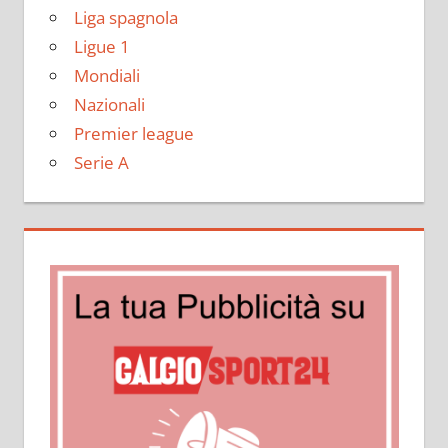
Liga spagnola
Ligue 1
Mondiali
Nazionali
Premier league
Serie A