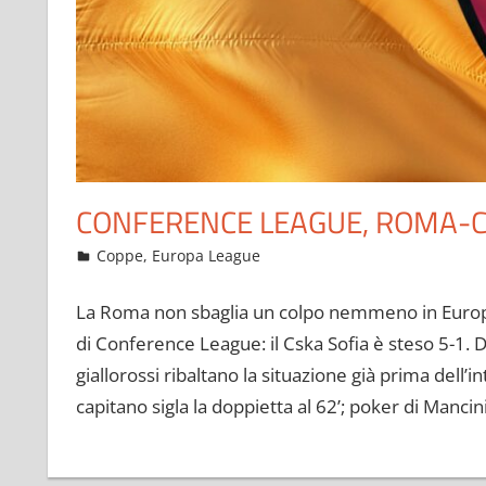
CONFERENCE LEAGUE, ROMA-C
Settembre 17, 2021
admin
Coppe
,
Europa League
15 commenti
La Roma non sbaglia un colpo nemmeno in Europa:
di Conference League: il Cska Sofia è steso 5-1. D
giallorossi ribaltano la situazione già prima dell’int
capitano sigla la doppietta al 62’; poker di Mancini