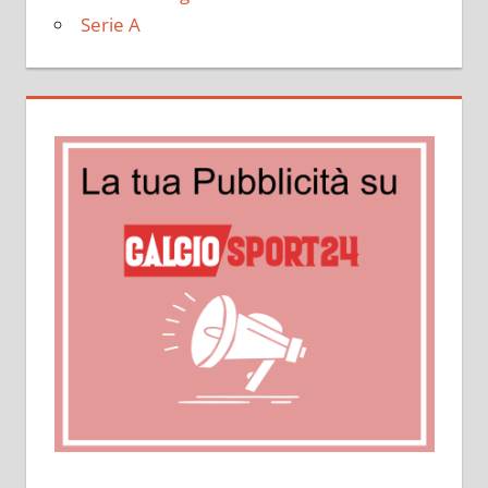
Serie A