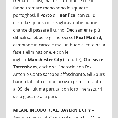
tremare i polsi, ma di sicuro quelle che li
fanno tremare meno sono le squadre
portoghesi, il
Porto
e il
Benfica
, con cui di
certo la squadra di Inzaghi avrebbe buone
chance di passare il turno. Decisamente più
difficili sarebbero gli incroci col
Real Madrid
,
campione in carica e mai un buon cliente nella
fase a eliminazione, e con le
inglesi,
Manchester City
(su tutte),
Chelsea e
Tottenham
, anche se l’incrocio con l’ex
Antonio Conte sarebbe affascinante. Gli Spurs
hanno faticato e sono arrivati primi soltanto
al 95′ dell’ultima partita, con loro i nerazzurri
se la giocano alla pari.
MILAN, INCUBO REAL, BAYERN E CITY
–
Avendo chiuso al 2° posto il girone E, il Milan