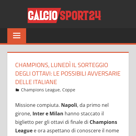
Salta
CALCI
al
contenuto
Tutto
sul
mondo
del
calcio
CHAMPIONS, LUNEDÌ IL SORTEGGIO
e
DEGLI OTTAVI: LE POSSIBILI AVVERSARIE
non
DELLE ITALIANE
solo
Novembre 6, 2022
admin
Champions League
,
Coppe
63 commenti
Missione compiuta.
Napoli
, da primo nel
girone,
Inter e Milan
hanno staccato il
biglietto per gli ottavi di finale di
Champions
League
e ora aspettano di conoscere il nome