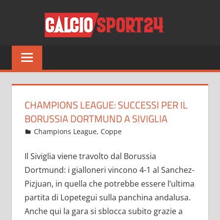
Salta
CALCI
al
contenuto
Tutto
sul
mondo
del
calcio
CHAMPIONS LEAGUE: SUCCESSI PER IL
e
BORUSSIA DORTMUND A SIVIGLIA
non
Ottobre 6, 2022
admin
Champions League
,
Coppe
9 commenti
solo
Il Siviglia viene travolto dal Borussia
Dortmund: i gialloneri vincono 4-1 al Sanchez-
Pizjuan, in quella che potrebbe essere l’ultima
partita di Lopetegui sulla panchina andalusa.
Anche qui la gara si sblocca subito grazie a