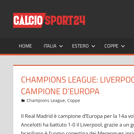
Salta
al
CALCIO
Tutto
contenuto
sul
mondo
del
calcio
HOME
ITALIA
ESTERO
COPPE
e
non
solo
CHAMPIONS LEAGUE: LIVERPOO
CAMPIONE D’EUROPA
Maggio 30, 2022
admin
Champions League
,
Coppe
7 commenti
Il Real Madrid è campione d’Europa per la 14a volta
Ancelotti ha battuto 1-0 il Liverpool, grazie a un gol
brasiliano è l’uomo copertina dei Merengues insi