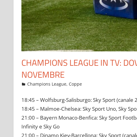
CHAMPIONS LEAGUE IN TV: DOV
NOVEMBRE
Novembre 2, 2021
admin
Champions League
,
Coppe
20 commenti
18:45 – Wolfsburg-Salisburgo: Sky Sport (canale 2
18:45 – Malmoe-Chelsea: Sky Sport Uno, Sky Sport
21:00 – Bayern Monaco-Benfica: Sky Sport Footbal
Infinity e Sky Go
21:00 – Dinamo Kiev-Barcellona: Sky Sport (canal