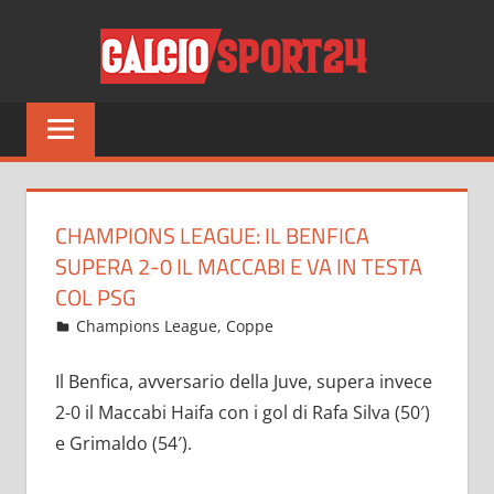
Salta
CALCI
al
contenuto
Tutto
sul
mondo
del
calcio
CHAMPIONS LEAGUE: IL BENFICA
e
SUPERA 2-0 IL MACCABI E VA IN TESTA
non
COL PSG
solo
Settembre 7, 2022
admin
Champions League
,
Coppe
12 commenti
Il Benfica, avversario della Juve, supera invece
2-0 il Maccabi Haifa con i gol di Rafa Silva (50′)
e Grimaldo (54′).