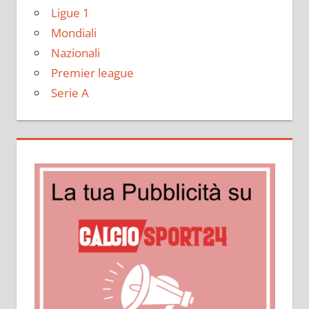
Ligue 1
Mondiali
Nazionali
Premier league
Serie A