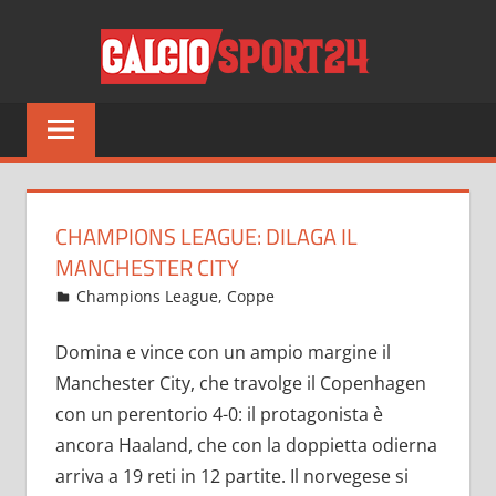
Salta
CALCI
al
contenuto
Tutto
sul
mondo
del
calcio
CHAMPIONS LEAGUE: DILAGA IL
e
MANCHESTER CITY
non
Ottobre 6, 2022
admin
Champions League
,
Coppe
12 commenti
solo
Domina e vince con un ampio margine il
Manchester City, che travolge il Copenhagen
con un perentorio 4-0: il protagonista è
ancora Haaland, che con la doppietta odierna
arriva a 19 reti in 12 partite. Il norvegese si