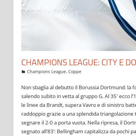
CHAMPIONS LEAGUE: CITY E 
Settembre 7, 2022
admin
Champions League
,
Coppe
13 commenti
Non sbaglia al debutto il Borussia Dortmund: la fo
salendo subito in vetta al gruppo G. Al 35′ ecco l’
le linee da Brandt, supera Vavro e di sinistro batte
raddoppio grazie a una splendida triangolazione 
segnare il 2-0 a porta vuota. Nella ripresa, il Dor
segnato all’83’: Bellingham capitalizza da pochi pas