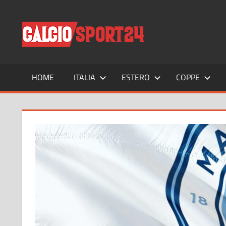
Salta
al
CALCIO
Tutto
contenuto
sul
mondo
del
calcio
HOME
ITALIA
ESTERO
COPPE
e
non
solo