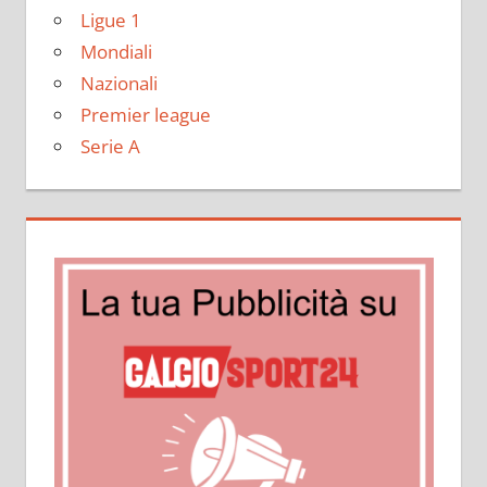
Ligue 1
Mondiali
Nazionali
Premier league
Serie A