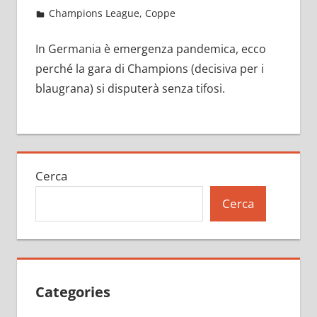
Dicembre 1, 2021
admin
Champions League
,
Coppe
10 commenti
In Germania è emergenza pandemica, ecco
perché la gara di Champions (decisiva per i
blaugrana) si disputerà senza tifosi.
Cerca
Cerca
Categories