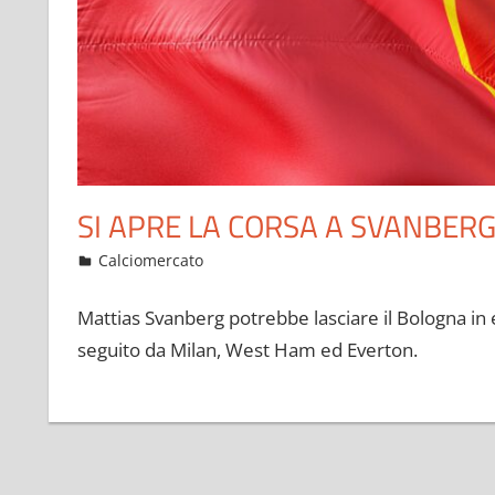
SI APRE LA CORSA A SVANBER
Aprile 6, 2022
admin
Calciomercato
11 commenti
Mattias Svanberg potrebbe lasciare il Bologna in 
seguito da Milan, West Ham ed Everton.